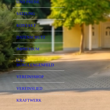
UND PREISE
SATZUNG
KONTAKT
DATENSCHUTZ
IMPRESSUM
GAU
BURGLENGENFELD
VEREINSSHOP
VEREINSLIED
KRAFTWERK