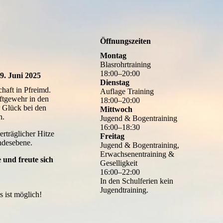
Öffnungszeiten
Montag
Blasrohrtraining
18
:
00
–
20
:
00
29. Juni 2025
Dienstag
chaft in Pfreimd.
Auflage Training
ftgewehr in den
18
:
00
–
20
:
00
 Glück bei den
Mittwoch
n.
Jugend & Bogentraining
16
:
00
–
18
:
30
rträglicher Hitze
Freitag
andesebene.
Jugend & Bogentraining,
Erwachsenentraining &
 und freute sich
Geselligkeit
16
:
00
–
22
:
00
In den Schulferien kein
Jugendtraining.
s ist möglich!