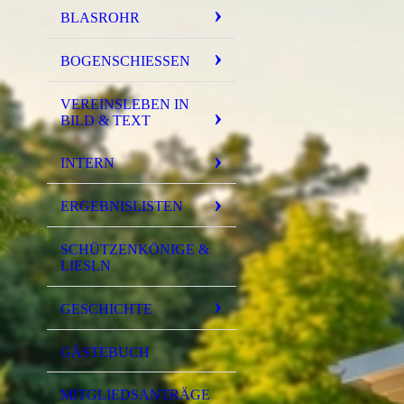
BLASROHR
BOGENSCHIESSEN
VEREINSLEBEN IN
BILD & TEXT
INTERN
ERGEBNISLISTEN
SCHÜTZENKÖNIGE &
LIESLN
GESCHICHTE
GÄSTEBUCH
MITGLIEDSANTRÄGE