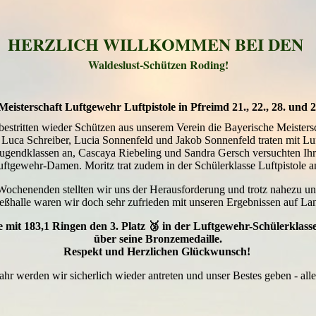
HERZLICH WILLKOMMEN BEI DEN
Waldeslust-Schützen Roding!
eisterschaft Luftgewehr Luftpistole in Pfreimd 21., 22., 28. und 
 bestritten wieder Schützen aus unserem Verein die Bayerische Meisters
 Luca Schreiber, Lucia Sonnenfeld und Jakob Sonnenfeld traten mit Lu
Jugendklassen an, Cascaya Riebeling und Sandra Gersch versuchten Ihr
uftgewehr-Damen. Moritz trat zudem in der Schülerklasse Luftpistole a
ochenenden stellten wir uns der Herausforderung und trotz nahezu une
ießhalle waren wir doch sehr zufrieden mit unseren Ergebnissen auf L
e mit 183,1 Ringen den 3. Platz 🥉 in der Luftgewehr-Schülerklasse
über seine Bronzemedaille.
Respekt und Herzlichen Glückwunsch!
ahr werden wir sicherlich wieder antreten und unser Bestes geben - alle