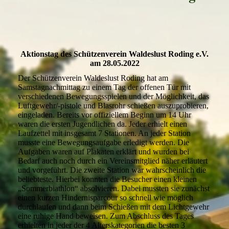
Aktionstag des Schützenverein Waldeslust Roding e.V.
am 28.05.2022
Der Schützenverein Waldeslust Roding hat am
Samstagnachmittag zu einem Tag der offenen Tür mit
verschiedenen Bewegungsspielen und der Möglichkeit, das
Luftgewehr/-pistole und Blasrohr schießen auszuprobieren,
eingeladen. Bereits vor offiziellem Beginn um 14 Uhr
waren die ersten Jugendlichen da. Jeder erhielt einen
Laufzettel mit insgesamt 7 Stationen. An jeder Station
musste eine Bewegungsaufgabe erledigt werden. Die
Aufgaben waren auf Plakaten erklärt und wurden bei
Bedarf auch noch durch ein Vereinsmitglied näher erläutert
und vorgeführt. Die zweite Station war wahrscheinlich die
beliebteste. Hierbei konnten die Besucher einen kleinen
„Sommerbiathlon“ absolvieren. Dabei mussten sie zunächst
einen kurzen Hindernisparcour so schnell wie möglich
durchlaufen und dann beim Schießen mit dem Lichtgewehr
eine ruhige Hand beweisen. Zum Abschluss des Tages
erhielten in jeder der 4 Alterskategorien die besten 3