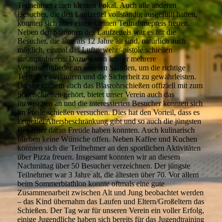
Teilnehmer einen kleinen Pokal. Auch alle anderen
Besucher, die den Laufzettel vollständig ausgefüllt hatten,
konnten sich über einen kleinen Teilnahmepreis freuen.
Neben den Stationen des Laufzettels war es für die
Besucher, die älter als 12 Jahre alt sind, natürlich auch
möglich, einmal das Luftgewehr/-pistole schießen
auszuprobieren. Dazu waren immer mehrere
Vereinsmitglieder an unseren Ständen, um die richtige
Technik zu erläutern und die Sicherheit zu gewährleisten.
Da seit kurzem auch das Blasrohrschießen offiziell mit zum
Sportschießen gehört, bietet unser Verein auch das
inzwischen an und die interessierten Besucher konnten sich
im Pfeile schießen versuchen. Dies hat den Vorteil, dass es
keinerlei Altersbeschränkung gibt und so auch die jüngsten
Besucher daran Freude haben konnten. Auch kulinarisch
blieben keine Wünsche offen. Neben Kaffee und Kuchen
konnten sich die Teilnehmer an den sportlichen Aktivitäten
über Pizza freuen. Insgesamt konnten wir an diesem
Nachmittag über 50 Besucher verzeichnen. Der jüngste
Teilnehmer war 3 Jahre alt, die ältesten über 70. Vor allem
beim Sommerbiathlon konnte oftmals eine gute
Zusammenarbeit zwischen Alt und Jung beobachtet werden
– das Kind übernahm das Laufen und Eltern/Großeltern das
Schießen. Der Tag war für unseren Verein ein voller Erfolg,
einige Jugendliche haben sich bereits für das Jugendtraining