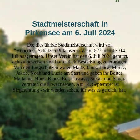
Stadtmeisterschaft
in
Pirkensee
am 6. Juli 2024
Die diesjährige Stadtmeisterschaft wird von
"Hubertus" Schützen Pirkensee e.V. am 6./7. und 13./14.
Juli ausgetragen. Unser Verein hat den 6. Juli 2024 genutzt,
sich zu beweisen und hoffentlich Bestleistung zu erbringen.
Von den Jungschützen waren Malte, Janik, Luca, Moritz,
Jakob, Noah und Lucia am Start und gaben ihr Bestes.
Marianne, Hans, Klaus, Edi, Cascaya, Stefan und Sandra
vertraten die Erwachsenen. Am 14. September ist
Siegerehrung - wir werden sehen, für was es gereicht hat.