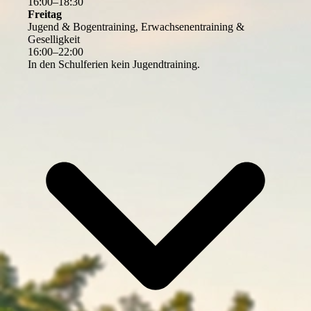
16
:
00
–
18
:
30
Freitag
Jugend & Bogentraining, Erwachsenentraining &
Geselligkeit
16
:
00
–
22
:
00
In den Schulferien kein Jugendtraining.