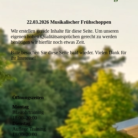
22.03.2026 Musikalischer Frühschoppen
Wir erstellen gerade Inhalte für diese Seite. Um unseren
eigenen hohen Qualitätsansprüchen gerecht zu werden
benötigen wir hierfür noch etwas Zeit.
Bitte besuchen Sie diese Seite bald wieder. Vielen Dank für
ihr Interesse!
Öffnungszeiten
Montag
Blasrohrtraining
18
:
00
–
20
:
00
Dienstag
Auflage Training
18
:
00
–
20
:
00