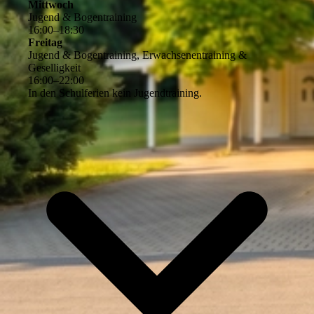
Mittwoch
Jugend & Bogentraining
16
:
00
–
18
:
30
Freitag
Jugend & Bogentraining, Erwachsenentraining &
Geselligkeit
16
:
00
–
22
:
00
In den Schulferien kein Jugendtraining.