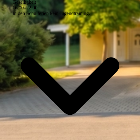
Geselligkeit
16
:
00
–
22
:
00
In den Schulferien kein Jugendtraining.