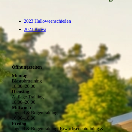
2023 Halloweenschießen
2023 Kirwa
Öffnungszeiten
Montag
Blasrohrtraining
18
:
00
–
20
:
00
Dienstag
Auflage Training
18
:
00
–
20
:
00
Mittwoch
Jugend & Bogentraining
16
:
00
–
18
:
30
Freitag
Jugend & Bogentraining, Erwachsenentraining &