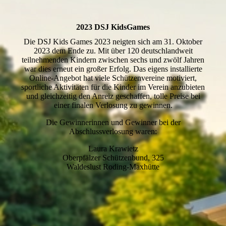
2023 DSJ KidsGames
Die DSJ Kids Games 2023 neigten sich am 31. Oktober
2023 dem Ende zu. Mit über 120 deutschlandweit
teilnehmenden Kindern zwischen sechs und zwölf Jahren
war dies erneut ein großer Erfolg. Das eigens installierte
Online-Angebot hat viele Schützenvereine motiviert,
sportliche Aktivitäten für die Kinder im Verein anzubieten
und gleichzeitig den Anreiz geschaffen, tolle Preise bei
einer finalen Verlosung zu gewinnen.
Die Gewinnerinnen und Gewinner bei der
Abschlussverlosung waren:
Laura Krawietz
Oberpfälzer Schützenbund, 325
Waldeslust Roding-Maxhütte