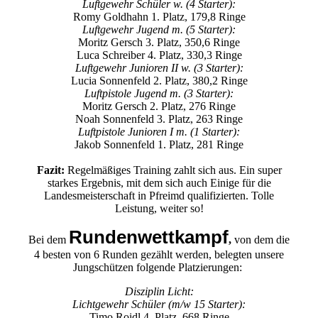
Luftgewehr Schüler w. (4 Starter):
Romy Goldhahn 1. Platz, 179,8 Ringe
Luftgewehr Jugend m. (5 Starter):
Moritz Gersch 3. Platz, 350,6 Ringe
Luca Schreiber 4. Platz, 330,3 Ringe
Luftgewehr Junioren II w. (3 Starter):
Lucia Sonnenfeld 2. Platz, 380,2 Ringe
Luftpistole Jugend m. (3 Starter):
Moritz Gersch 2. Platz, 276 Ringe
Noah Sonnenfeld 3. Platz, 263 Ringe
Luftpistole Junioren I m. (1 Starter):
Jakob Sonnenfeld 1. Platz, 281 Ringe
Fazit:
Regelmäßiges Training zahlt sich aus. Ein super
starkes Ergebnis, mit dem sich auch Einige für die
Landesmeisterschaft in Pfreimd qualifizierten. Tolle
Leistung, weiter so!
Rundenwettkampf
Bei dem
,
von dem die
4 besten von 6 Runden gezählt werden, belegten unsere
Jungschützen folgende Platzierungen:
Disziplin Licht:
Lichtgewehr Schüler (m/w 15 Starter):
Timo Roidl 4. Platz, 668 Ringe