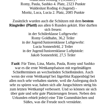
Romy, Paula, Sashko 4. Platz, 2323 Punkte
Waldeslust Roding 4 (Jugend) -
Moritz, Luca, Lucia 2. Platz, 2085 Punkte
Zusätzlich wurden auch die Schützen mit dem
bestem
Ringteiler (Plattl)
aus allen 6 Runden gekürt. Hier durften
sich freuen:
in der Schülerklasse Luftgewehr:
Romy Goldhahn, 36,2 Teiler
in der Jugend/Juniorenklasse Luftgewehr:
Lucia Sonnenfeld, 2 Teiler
in der Jugend/Juniorenklasse Luftpistole:
Jakob Sonnenfeld, 27,5 Teiler
Fazit
: Für Timo, Lina, Mario, Paula, Romy und Sashko
war es die erste Wettkampfsaison mit regelmäßigen
Schießterminen an wechselnden Schießständen. Auch
wenn der erste Wettkampf bei Jägerblut Rappenbügl bei
allen noch sehr verhalten startete, weil die Aufregung doch
sehr zu spüren war, haben sich alle Jungschützen stetig bis
zum letzten Wettkampf verbessert. Und so können sie sich
über gute und sehr gute Platzierungen freuen. Neben den
Urkunden erhielt jede(r) eine Tüte Gummibärchen und
Süßes, was die Freude noch verstärkte.