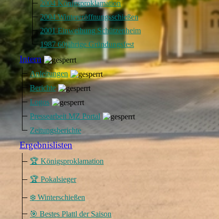
2004 Königsproklamation
2004 Wintereröffnungsschießen
2001 Einweihung Schützenheim
1987 60jährige Gründungsfest
Intern
Anleitungen
Berichte
Logos
Pressearbeit MZ Portal
Zeitungsberichte
Ergebnislisten
🏆 Königsproklamation
🏆 Pokalsieger
❄️ Winterschießen
🎯 Bestes Plattl der Saison