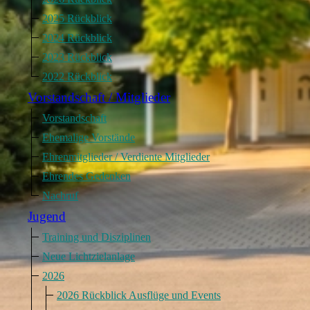
2025 Rückblick
2024 Rückblick
2023 Rückblick
2022 Rückblick
Vorstandschaft / Mitglieder
Vorstandschaft
Ehemalige Vorstände
Ehrenmitglieder / Verdiente Mitglieder
Ehrendes Gedenken
Nachruf
Jugend
Training und Disziplinen
Neue Lichtzielanlage
2026
2026 Rückblick Ausflüge und Events