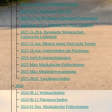
2025 Aug Kirwa Waldeslust Roding
2025 27.07 Schwarzer Berg 60J
2025 12. Jul 60-jähriges Silberdistel Pottenstetten
2025 Juni 175 J. Jubiläum SG Plattl Leonberg
2025 21-29.6. Bayerische Meisterschaft -
Luftgewehr Luftpistole
2025 22.Apr. Mensch ärgere Dich nicht Turnier
2025 18.Apr. Osterschießen mit Fischessen
2025 April Königsproklamation
2025 März Musikalischer Frühschoppen
2025 März Mitgliederversammlung
2025 28.02. Faschingsschießen
2024
2024 08.12 Weihnachtsfeier
2024 06.12 Nikolausschießen
2024 01 Dez. Musikalischer Frühschoppen