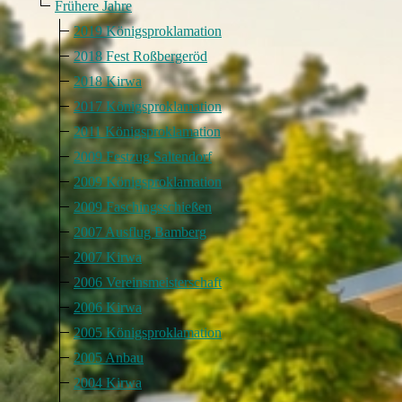
Frühere Jahre
2019 Königsproklamation
2018 Fest Roßbergeröd
2018 Kirwa
2017 Königsproklamation
2011 Königsproklamation
2009 Festzug Saltendorf
2009 Königsproklamation
2009 Faschingsschießen
2007 Ausflug Bamberg
2007 Kirwa
2006 Vereinsmeisterschaft
2006 Kirwa
2005 Königsproklamation
2005 Anbau
2004 Kirwa