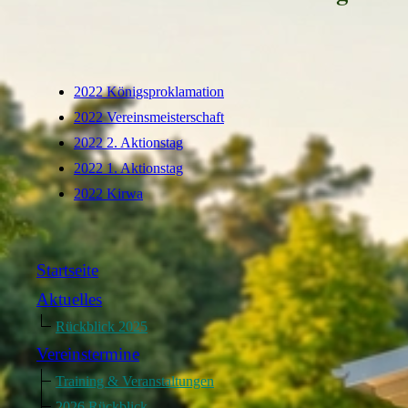
2022 Königsproklamation
​2022 Vereinsmeisterschaft
2022 2. Aktionstag
​2022 1. Aktionstag
​2022 Kirwa
Startseite
Aktuelles
Rückblick 2025
Vereinstermine
Training & Veranstaltungen
2026 Rückblick