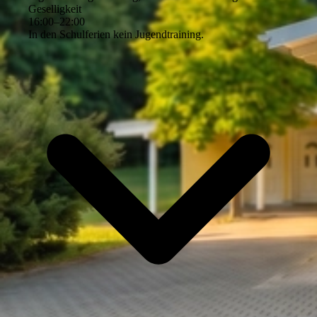
Geselligkeit
16
:
00
–
22
:
00
In den Schulferien kein Jugendtraining.