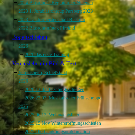
2024 Blasrohr 1. Regioturnier Nittenau
2023 1. Jurablasrohrcup Parsberg 2023
2023 Landesmeisterschaft Blasrohr
2022 Blasrohrinfotag Pfreimd
Bogenschießen
2026
2026 das erste Training
Vereinsleben in Bild & Text
Vereinsheim, Schießstand
2026
2026 13.02. Faschingsschießen
2026 22.03. Musikalischer Frühschoppen
2025
2025 06.12. Weihnachtsfeier
2025 15.Nov Wintereröffnungsschießen
2025 Okt Gaukönigsproklamation