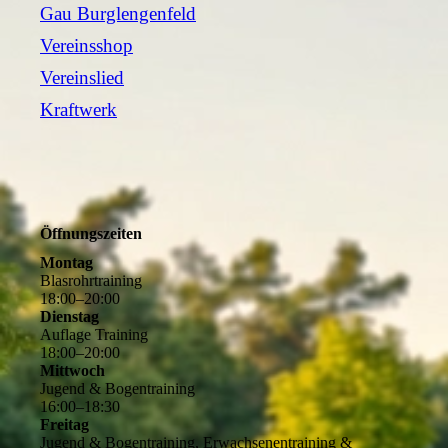
Gau Burglengenfeld
Vereinsshop
Vereinslied
Kraftwerk
Öffnungszeiten
Montag
Blasrohrtraining
18
:
00
–
20
:
00
Dienstag
Auflage Training
18
:
00
–
20
:
00
Mittwoch
Jugend & Bogentraining
16
:
00
–
18
:
30
Freitag
Jugend & Bogentraining, Erwachsenentraining &