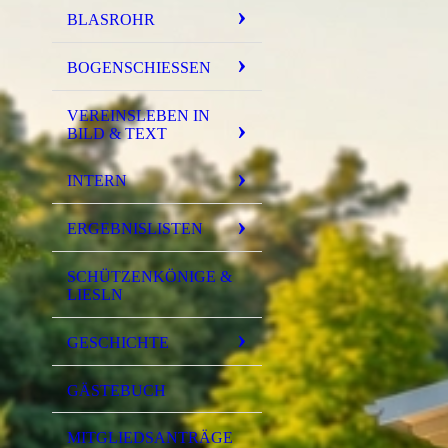
BLASROHR
BOGENSCHIESSEN
VEREINSLEBEN IN
BILD & TEXT
INTERN
ERGEBNISLISTEN
SCHÜTZENKÖNIGE &
LIESLN
GESCHICHTE
GÄSTEBUCH
MITGLIEDSANTRÄGE