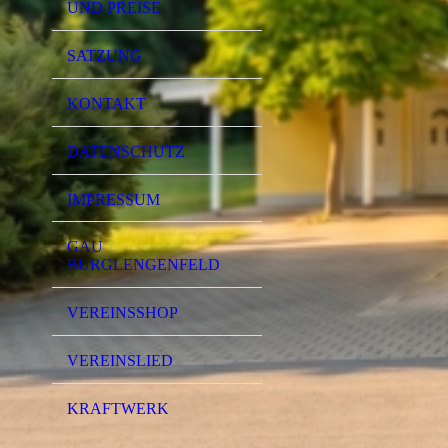
UND PREISE
SATZUNG
KONTAKT
DATENSCHUTZ
IMPRESSUM
GAU
BURGLENGENFELD
VEREINSSHOP
VEREINSLIED
KRAFTWERK