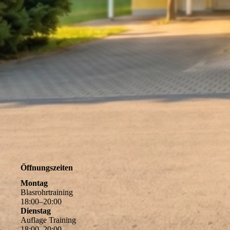
Öffnungszeiten
Montag
Blasrohrtraining
18
:
00
–
20
:
00
Dienstag
Auflage Training
18
:
00
–
20
:
00