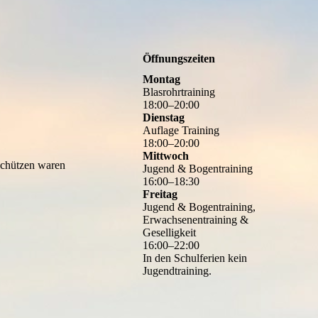
Öffnungszeiten
Montag
Blasrohrtraining
18
:
00
–
20
:
00
Dienstag
Auflage Training
18
:
00
–
20
:
00
Mittwoch
tschützen waren
Jugend & Bogentraining
16
:
00
–
18
:
30
Freitag
Jugend & Bogentraining,
Erwachsenentraining &
Geselligkeit
16
:
00
–
22
:
00
In den Schulferien kein
Jugendtraining.