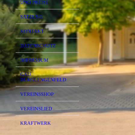
UND PREISE
SATZUNG
KONTAKT
DATENSCHUTZ
IMPRESSUM
GAU
BURGLENGENFELD
VEREINSSHOP
VEREINSLIED
KRAFTWERK