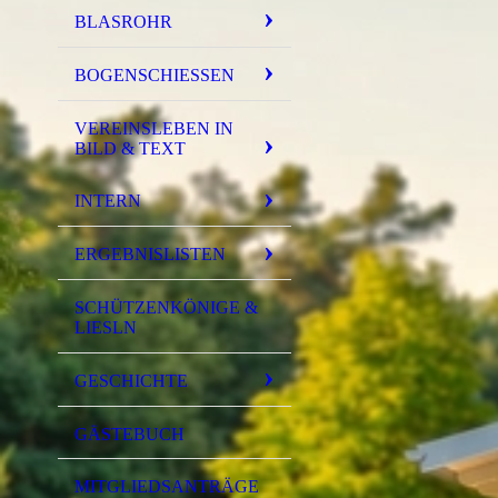
BLASROHR
BOGENSCHIESSEN
VEREINSLEBEN IN
BILD & TEXT
INTERN
ERGEBNISLISTEN
SCHÜTZENKÖNIGE &
LIESLN
GESCHICHTE
GÄSTEBUCH
MITGLIEDSANTRÄGE