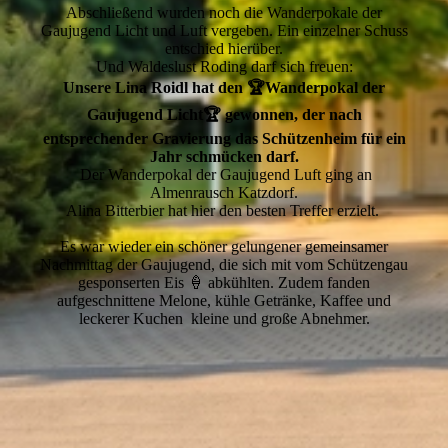
Abschließend wurden noch die Wanderpokale der
Gaujugend Licht und Luft vergeben. Ein einzelner Schuss
entschied hierüber.
Und Waldeslust Roding darf sich freuen:
Unsere Lina Roidl hat den 🏆Wanderpokal der
Gaujugend Licht🏆 gewonnen, der nach
entsprechender Gravierung das Schützenheim für ein
Jahr schmücken darf.
Der Wanderpokal der Gaujugend Luft ging an
Almenrausch Katzdorf.
Alina Bitterbier hat hier den besten Treffer erzielt.
Es war wieder ein schöner gelungener gemeinsamer
Nachmittag der Gaujugend, die sich mit vom Schützengau
gesponserten Eis 🍦 abkühlten. Zudem fanden
aufgeschnittene Melone, kühle Getränke, Kaffee und
leckerer Kuchen kleine und große Abnehmer.