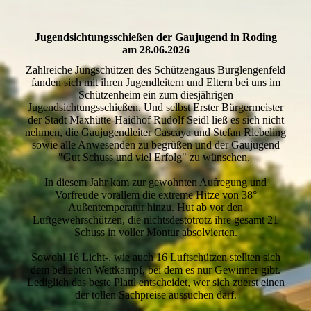
Jugendsichtungsschießen der Gaujugend in Roding
am 28.06.2026
Zahlreiche Jungschützen des Schützengaus Burglengenfeld
fanden sich mit ihren Jugendleitern und Eltern bei uns im
Schützenheim ein zum diesjährigen
Jugendsichtungsschießen. Und selbst Erster Bürgermeister
der Stadt Maxhütte-Haidhof Rudolf Seidl ließ es sich nicht
nehmen, die Gaujugendleiter Cascaya und Stefan Riebeling
sowie alle Anwesenden zu begrüßen und der Gaujugend
"Gut Schuss und viel Erfolg" zu wünschen.
In diesem Jahr kam zur gewohnten Aufregung und
Vorfreude vorallem die extreme Hitze von 38°
Außentemperatur hinzu. Hut ab vor den
Luftgewehrschützen, die nichtsdestotrotz ihre gesamt 21
Schuss in voller Montur absolvierten.
Sowohl 16 Licht-, wie auch 16 Luftschützen stellten sich
dem beliebten Wettkampf, bei dem es nur Gewinner gibt.
Lediglich das beste Plattl entscheidet, wer sich zuerst einen
der tollen Sachpreise aussuchen darf.