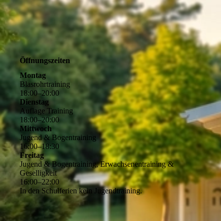
Öffnungszeiten
Montag
Blasrohrtraining
18
:
00
–
20
:
00
Dienstag
Auflage Training
18
:
00
–
20
:
00
Mittwoch
Jugend & Bogentraining
16
:
00
–
18
:
30
Freitag
Jugend & Bogentraining, Erwachsenentraining &
Geselligkeit
16
:
00
–
22
:
00
In den Schulferien kein Jugendtraining.