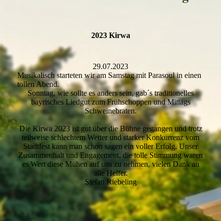
2023 Kirwa
29.07.2023
Musikalisch starteten wir am Samstag mit Parasoul in einen
tollen Abend.
Sonntag, wie sollte es anders sein, gab´s traditionelles
bayrisches Liedgut zum Frühschoppen und Mittags
Schweinebraten.
Die Kirwa 2023 ist gut über die Bühne gegangen und trotz
teilweise schlechtem Wetter und starker Konkurrenz vom
Stadtfest kann man schon sagen ein voller Erfolg. Unser
Zusammenhalt und Engagement, die tolle Stimmung waren
es Wert diese Mühen auf uns zu nehmen, vielen Dank an
alle Helfer.
Stefan Riebeling