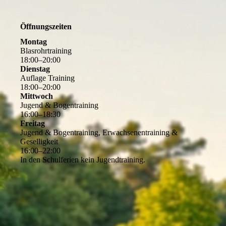
Öffnungszeiten
Montag
Blasrohrtraining
18
:
00
–
20
:
00
Dienstag
Auflage Training
18
:
00
–
20
:
00
Mittwoch
Jugend & Bogentraining
16
:
00
–
18
:
30
Freitag
Jugend & Bogentraining, Erwachsenentraining &
Geselligkeit
16
:
00
–
22
:
00
In den Schulferien kein Jugendtraining.