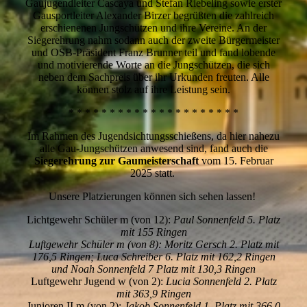
Gaujugendleiter Cascaya und Stefan Riebeling sowie erster
Gausportleiter Alexander Birzer begrüßten die zahlreich
erschienenen Jungschützen und ihre Vereine. An der
Siegerehrung nahm sodann auch der zweite Bürgermeister
und OSB-Präsident Franz Brunner teil und fand lobende
und motivierende Worte an die Jungschützen, die sich
neben dem Sachpreis über ihr Urkunden freuten. Alle
können stolz auf ihre Leistung sein.
* * * * * * * * * * * * * * * * * * * * *
Im Rahmen des Jugendsichtungsschießens, da hier nahezu
alle Gau-Jungschützen anwesend sind, fand auch die
Siegerehrung zur Gaumeisterschaft
vom 15. Februar
2025 statt.
Unsere Platzierungen können sich sehen lassen!
Lichtgewehr Schüler m (von 12):
Paul Sonnenfeld 5. Platz
mit 155 Ringen
Luftgewehr Schüler m (von 8): Moritz Gersch 2. Platz mit
176,5 Ringen; Luca Schreiber 6. Platz mit 162,2 Ringen
und Noah Sonnenfeld 7 Platz mit 130,3 Ringen
Luftgewehr Jugend w (von 2):
Lucia Sonnenfeld 2. Platz
mit 363,9 Ringen
Junioren II m (von 2):
Jakob Sonnenfeld 1. Platz mit 366,0