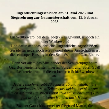
Jugendsichtungsschießen am 31. Mai 2025 und
Siegerehrung zur Gaumeisterschaft vom 15. Februar
2025
Ein Wettbewerb, bei dem jede(r) was gewinnt, ist doch ein
toller Wettbewerb!
Und dafür steht das jährliche
Jugendsichtungsschießen!
Gerade für neue, noch relativ unerfahrene Jungschützen ist
dies ein super Einstieg in den Schießsport auf Gau-Ebene.
Denn vor allem das Miteinander der Schützenjugend im
Gau Burglengenfeld steht hier im Vordergrund. Spiel, Spaß
und Leckereien runden diesen lockeren Schießwettbewerb
ab.
Jeder Teilnehmer gibt 20 Schüsse ab und lediglich die
Reihenfolge des besten Teilers entscheidet, wer sich vom
reich gefüllten Preistisch zuerst etwas aussuchen darf - so
geht kein(e) mit leeren Händen nach Hause.
Zweiter Gauschützenmeister Siegfried Martin, die