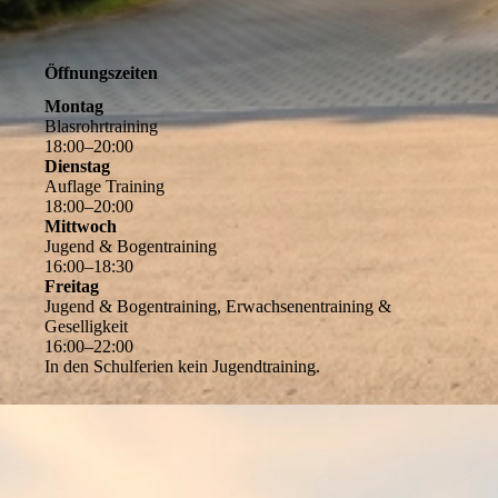
Öffnungszeiten
Montag
Blasrohrtraining
18
:
00
–
20
:
00
Dienstag
Auflage Training
18
:
00
–
20
:
00
Mittwoch
Jugend & Bogentraining
16
:
00
–
18
:
30
Freitag
Jugend & Bogentraining, Erwachsenentraining &
Geselligkeit
16
:
00
–
22
:
00
In den Schulferien kein Jugendtraining.