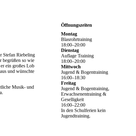
Öffnungszeiten
Montag
Blasrohrtraining
18
:
00
–
20
:
00
Dienstag
r Stefan Riebeling
Auflage Training
r begrüßen so wie
18
:
00
–
20
:
00
er ein großes Lob
Mittwoch
r aus und wünschte
Jugend & Bogentraining
16
:
00
–
18
:
30
Freitag
htliche Musik- und
Jugend & Bogentraining,
a.
Erwachsenentraining &
Geselligkeit
16
:
00
–
22
:
00
In den Schulferien kein
Jugendtraining.