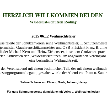
HERZLICH WILLKOMMEN BEI DEN
Waldeslust-Schützen Roding!
2025 06.12 Weihnachtsfeier
ss feierte der Schützenverein seine Weihnachtsfeier, 1. Schützenmeiste
rgermeister, Gauehrenschützenmeister und OSB-Präsident Franz Brunne
lieder Michael Kern und Heinz Eichenseer, in seinem Grußwort sprach 
ielen Aktivitäten der „Waldeslustschützen“ im abgelaufenen Vereinsjah
eine besinnliche Weihnachtszeit.
 der Vereinsabend mit einem besinnlichen Teil, der mit einem weihnac
esangprogramm begann, gestaltet wurde der Abend von Petra u. Sandr
Sabine Scherer mit Elionor, Noah, Johan u, Henry
Für gute Stimmung sorgte dann Mane mit Volks u. Weihnachtsliedern