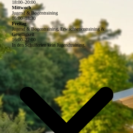
18
:
00
–
20
:
00
Mittwoch
Jugend & Bogentraining
16
:
00
–
18
:
30
Freitag
Jugend & Bogentraining, Erwachsenentraining &
Geselligkeit
16
:
00
–
22
:
00
In den Schulferien kein Jugendtraining.