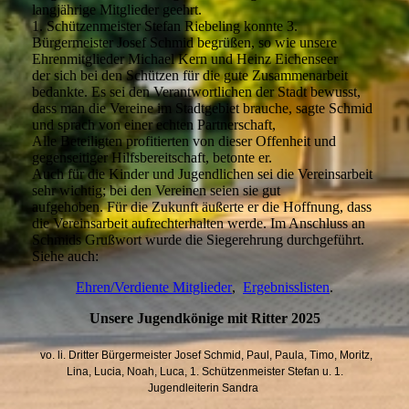
langjährige
Mitglieder geehrt.
1. Schützenmeister Stefan Rie
beling konnte 3.
Bürgermeister
Josef Schmid begrüßen, so wie unsere
Ehrenmitglieder Michael Kern und Heinz Eichenseer
der
sich bei den Schützen für die
gute Zusammenarbeit
bedank
te. Es sei den Verantwortlichen
der Stadt bewusst,
dass man die
Vereine im Stadtgebiet brau
che, sagte Schmid
und sprach
von einer echten Partnerschaft,
Alle Beteiligten profitierten von
dieser Offenheit und
gegensei
tiger Hilfsbereitschaft, betonte
er.
Auch für die Kinder und Ju
gendlichen sei die Vereins
arbeit
sehr wichtig; bei den Ver
einen seien sie gut
aufgehoben.
Für die Zukunft äußerte er die
Hoffnung, dass
die Vereins
arbeit aufrechterhalten werde.
Im Anschluss an
Schmids Gruß
wort wurde die Siegerehrung
durchgeführt.
Siehe auch:
Ehren/Verdiente Mitglieder
,
Ergebnisslisten
.
Unsere Jugendkönige mit Ritter 2025
vo. li. Dritter Bürgermeister Josef Schmid, Paul, Paula, Timo, Moritz,
Lina, Lucia, Noah, Luca, 1. Schützenmeister Stefan u. 1.
Jugendleiterin Sandra