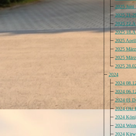
2025 Juni 
2025 21-29
2025 22.Ap
2025 18.Ap
2025 Apri
2025 März
2025 März
2025 28.02
2024
2024 08.12
2024 06.1
2024 01 D
2024 Okt 
2024 Köni
2024 Wint
2024 Kirw