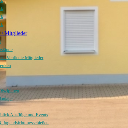
ck
ck
ck
ck
 / Mitglieder
t
rstände
r / Verdiente Mitglieder
denken
Disziplinen
lanlage
blick Ausflüge und Events
. Jugendsichtungsschießen