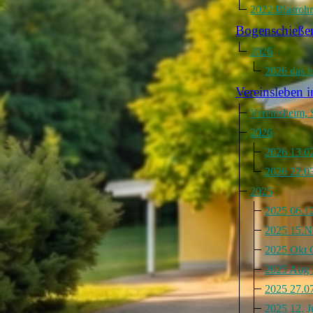
2022 Blasrohr
Bogenschieße
2026
2026 das e
Vereinsleben i
Vereinsheim, 
2026
2026 13.02
2026 22.03
2025
2025 06.12
2025 15.N
2025 Okt 
2025 Aug 
2025 27.0
2025 12. Ju