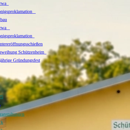
a​ ​ ​
gsproklamation​ ​ ​ ​
nbau
​ ​ ​ ​
igsproklamation​ ​ ​
ntereröffnungsschießen
​ ​ ​
weihung Schützenheim​ ​ ​
​
jährige Gründungsfest
25
e
ranstaltungen
ck