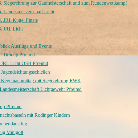
6. Siegerehrung zur Gaumeisterschaft und zum Rundenwettkampf
. Landesmeisterschaft Licht
. JRL Kugel Finale
. JRL Licht
blick Ausflüge und Events
. Tirocup Pfreimd
. JRL Licht OSB Pfreimd
 Jugendsichtungsschießen
. Kegelnachmittag mit Siegerehrung RWK
Landesmeisterschaft Lichtgewehr Pfreimd
cup Pfreimd
achtsbasteln mit Rodinger Kindern
enendausflug
lug Minigolf