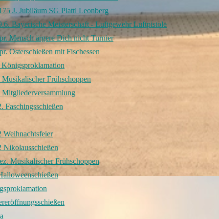
175 J. Jubiläum SG Plattl Leonberg
.6. Bayerische Meisterschaft - Luftgewehr Luftpistole
r. Mensch ärgere Dich nicht Turnier
r. Osterschießen mit Fischessen
l Königsproklamation
 Musikalischer Frühschoppen
 Mitgliederversammlung
. Faschingsschießen
 Weihnachtsfeier
2 Nikolausschießen
ez. Musikalischer Frühschoppen
Halloweenschießen
gsproklamation
ereröffnungsschießen
a