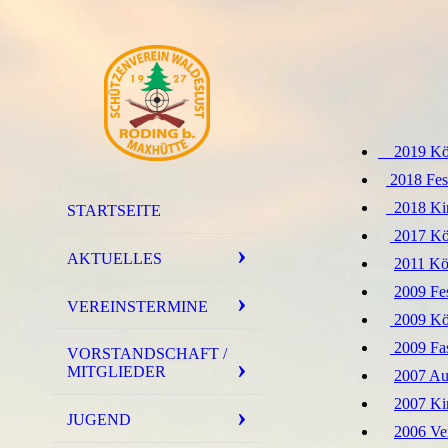
2019 Köni
2018 Fes
​ ​ ​
​ 2018 Kir
STARTSEITE
​ ​ ​ ​
2017 Kön
AKTUELLES
​ ​ ​ ​
2011 Kön
​ ​ ​ ​
2009 Fes
VEREINSTERMINE
​ ​ ​ ​
2009 Kön
​ ​ ​ ​
2009 Fas
VORSTANDSCHAFT /
MITGLIEDER
​ ​ ​ ​
2007 Ausf
​ ​ ​ ​
2007 Kirwa
JUGEND
​ ​ ​ ​
2006 Vere