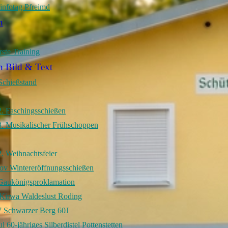
infotag Pfreimd
n
rste Training
n Bild & Text
Schießstand
. Faschingsschießen
. Musikalischer Frühschoppen
. Weihnachtsfeier
ov Wintereröffnungsschießen
Gaukönigsproklamation
Kirwa Waldeslust Roding
7 Schwarzer Berg 60J
l 60-jähriges Silberdistel Pottenstetten