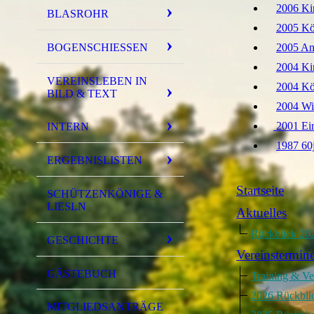
​ ​ ​ ​
2006 Kirw
BLASROHR
​ ​ ​ ​
2005 Köni
BOGENSCHIESSEN
​ ​ ​ ​
2005 A
​ ​ ​ ​
2004 Kirwa
VEREINSLEBEN IN
​ ​ ​ ​
2004 Kön
BILD & TEXT
​ ​ ​ ​
2004 Wi
​ ​ ​ ​
2001 Ein
INTERN
​ ​ ​ ​
1987 60
ERGEBNISLISTEN
Startseite
SCHÜTZENKÖNIGE &
LIESLN
Aktuelles
Rückblick 20
GESCHICHTE
Vereinstermin
GÄSTEBUCH
Training & Ve
2026 Rückbli
MITGLIEDSANTRÄGE