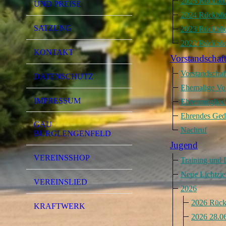
2025 Rückbli
UND PREISE
2024 Rückbli
SATZUNG
2023 Rückbli
2022 Rückbli
KONTAKT
Vorstandschaft
Vorstandschaf
DATENSCHUTZ
Ehemalige Vo
IMPRESSUM
Ehrenmitgliede
Ehrendes Ge
GAU
Nachruf
BURGLENGENFELD
Jugend
VEREINSSHOP
Training und 
Neue Lichtzie
VEREINSLIED
2026
2026 Rück
KRAFTWERK
2026 28.06