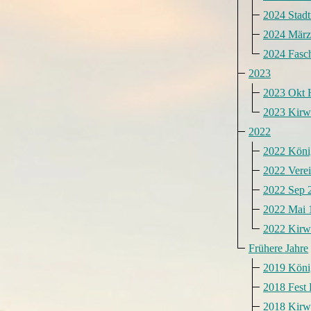
2024 Stadt
2024 März
2024 Fasc
2023
2023 Okt 
2023 Kirw
2022
2022 Köni
2022 Verei
2022 Sep 
2022 Mai 
2022 Kirw
Frühere Jahre
2019 Köni
2018 Fest
2018 Kirw