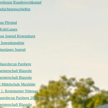
erehrung Rundenwettkampf
ndsichtungsschießen
cup Pfreimd
 KidsGames
lug Jugend Regensburg
Jugendrangliste
ingslager Jugend
Blasrohrcup Parsberg
isterschaft Blasrohr
isterschaft Blasrohr
t Mittelschule Maxhütte
 1. Regioturnier Nittenau
lasrohrcup Parsberg 2023
isterschaft Blasrohr