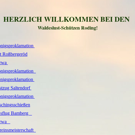
HERZLICH WILLKOMMEN BEI DEN
Waldeslust-Schützen Roding!
gsproklamation ​
t Roßbergeröd
wa​ ​
igsproklamation ​ ​
igsproklamation ​
tzug Saltendorf​ ​
igsproklamation​ ​
​
chingsschießen
lug Bamberg​ ​ ​ ​
​ ​ ​ ​
insmeisterschaft ​ ​