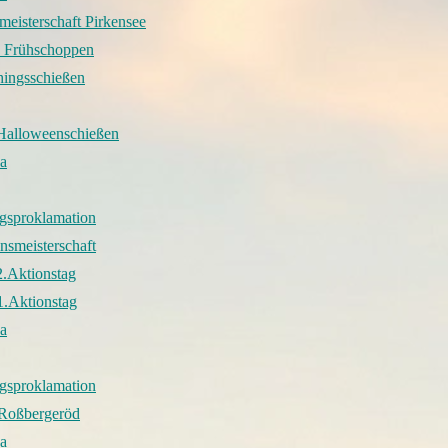
meisterschaft Pirkensee
 Frühschoppen
hingsschießen
Halloweenschießen
a
gsproklamation
nsmeisterschaft
2.Aktionstag
1.Aktionstag
a
gsproklamation
 Roßbergeröd
a