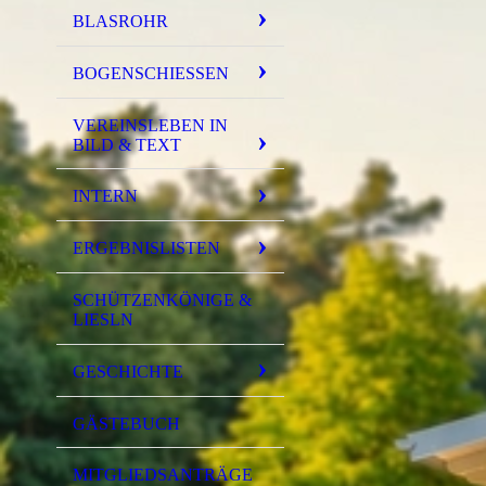
BLASROHR
BOGENSCHIESSEN
VEREINSLEBEN IN
BILD & TEXT
INTERN
ERGEBNISLISTEN
SCHÜTZENKÖNIGE &
LIESLN
GESCHICHTE
GÄSTEBUCH
MITGLIEDSANTRÄGE