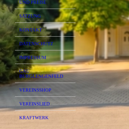
UND PREISE
SATZUNG
KONTAKT
DATENSCHUTZ
IMPRESSUM
GAU
BURGLENGENFELD
VEREINSSHOP
VEREINSLIED
KRAFTWERK