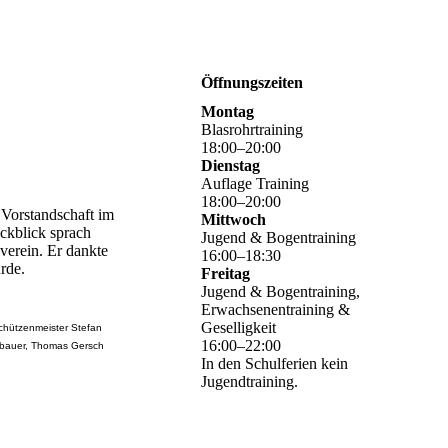
Öffnungszeiten
Montag
Blasrohrtraining
18
:
00
–
20
:
00
Dienstag
Auflage Training
18
:
00
–
20
:
00
 Vorstandschaft im
Mittwoch
ckblick sprach
Jugend & Bogentraining
verein. Er dankte
16
:
00
–
18
:
30
rde.
Freitag
Jugend & Bogentraining,
Erwachsenentraining &
Geselligkeit
Schützenmeister Stefan
16
:
00
–
22
:
00
enbauer, Thomas Gersch
In den Schulferien kein
Jugendtraining.