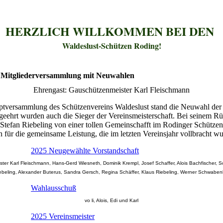
HERZLICH WILLKOMMEN BEI DEN
Waldeslust-Schützen Roding!
0 Mitgliederversammlung mit Neuwahlen
Ehrengast: Gauschützenmeister Karl Fleischmann
ptversammlung des Schützenvereins Waldeslust stand die Neuwahl der
geehrt wurden auch die Sieger der Vereinsmeisterschaft. Bei seinem Rü
Stefan Riebeling von einer tollen Gemeinschafft im Rodinger Schützen
en für die gemeinsame Leistung, die im letzten Vereinsjahr vollbracht wu
2025 Neugewählte Vorstandschaft
ster Karl Fleischmann, Hans-Gerd Wiesneth, Dominik Krempl, Josef Schaffer, Alois Bachfischer, 
ebeling, Alexander Buterus, Sandra Gersch, Regina Schäffer, Klaus Riebeling, Werner Schwab
Wahlausschuß
vo li, Alois, Edi und Karl
2025 Vereinsmeister