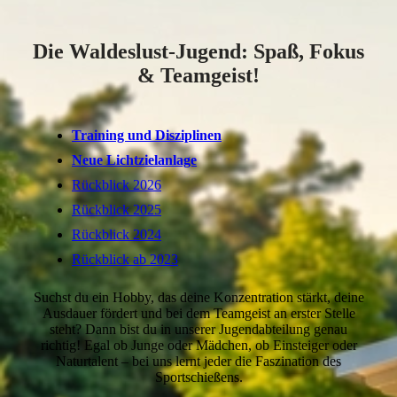
Die Waldeslust-Jugend: Spaß, Fokus
& Teamgeist!
Training und Disziplinen
Neue Lichtzielanlage
Rückblick 2026
Rückblick 2025
Rückblick 2024
Rückblick ab 2023
Suchst du ein Hobby, das deine Konzentration stärkt, deine
Ausdauer fördert und bei dem Teamgeist an erster Stelle
steht? Dann bist du in unserer Jugendabteilung genau
richtig! Egal ob Junge oder Mädchen, ob Einsteiger oder
Naturtalent – bei uns lernt jeder die Faszination des
Sportschießens.