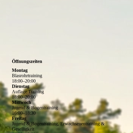
Öffnungszeiten
Montag
Blasrohrtraining
18
:
00
–
20
:
00
Dienstag
Auflage Training
18
:
00
–
20
:
00
Mittwoch
Jugend & Bogentraining
16
:
00
–
18
:
30
Freitag
Jugend & Bogentraining, Erwachsenentraining &
Geselligkeit