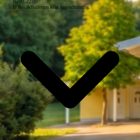
16
:
00
–
22
:
00
In den Schulferien kein Jugendtraining.