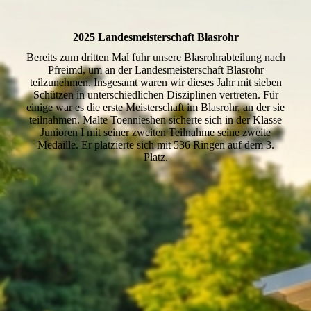
2025 Landesmeisterschaft Blasrohr
Bereits zum dritten Mal fuhr unsere Blasrohrabteilung nach
Pfreimd, um an der Landesmeisterschaft Blasrohr
teilzunehmen. Insgesamt waren wir dieses Jahr mit sieben
Schützen in unterschiedlichen Disziplinen vertreten. Für
einige war es die erste Meisterschaft im Blasrohr, an der sie
teilnahmen. Malte Toennieshen sicherte sich in der Klasse
Junioren I mit seiner zweiten Teilnahme seine zweite
Medaille. Er platzierte sich mit 536 Ringen auf dem 3.
Platz.