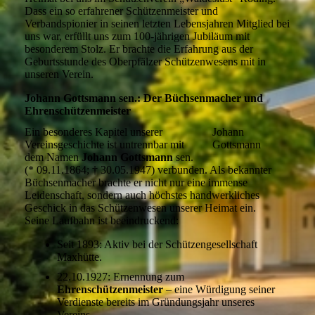
Dass ein so erfahrener Schützenmeister und
Verbandspionier in seinen letzten Lebensjahren Mitglied bei
uns war, erfüllt uns zum 100-jährigen Jubiläum mit
besonderem Stolz. Er brachte die Erfahrung aus der
Geburtsstunde des Oberpfälzer Schützenwesens mit in
unseren Verein.
Johann Gottsmann sen.: Der Büchsenmacher und
Ehrenschützenmeister
Ein besonderes Kapitel unserer
Johann
Vereinsgeschichte ist untrennbar mit
Gottsmann
dem Namen
Johann Gottsmann
sen.
(* 09.11.1864; † 30.05.1947) verbunden. Als bekannter
Büchsenmacher brachte er nicht nur eine immense
Leidenschaft, sondern auch höchstes handwerkliches
Geschick in das Schützenwesen unserer Heimat ein.
Seine Laufbahn ist beeindruckend:
Seit 1893: Aktiv bei der Schützengesellschaft
Maxhütte.
22.10.1927: Ernennung zum
Ehrenschützenmeister
– eine Würdigung seiner
Verdienste bereits im Gründungsjahr unseres
Vereins.