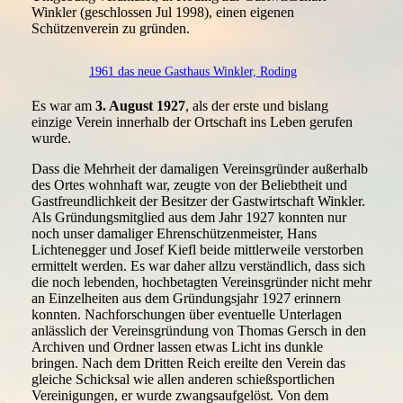
Winkler (geschlossen Jul 1998), einen eigenen
Schützenverein zu gründen.
1961 das neue Gasthaus Winkler, Roding
Es war am
3. August 1927
, als der erste und bislang
einzige Verein innerhalb der Ortschaft ins Leben gerufen
wurde.
Dass die Mehrheit der damaligen Vereinsgründer außerhalb
des Ortes wohnhaft war, zeugte von der Beliebtheit und
Gastfreundlichkeit der Besitzer der Gastwirtschaft Winkler.
Als Gründungsmitglied aus dem Jahr 1927 konnten nur
noch unser damaliger Ehrenschützenmeister, Hans
Lichtenegger und Josef Kiefl beide mittlerweile verstorben
ermittelt werden. Es war daher allzu verständlich, dass sich
die noch lebenden, hochbetagten Vereinsgründer nicht mehr
an Einzelheiten aus dem Gründungsjahr 1927 erinnern
konnten. Nachforschungen über eventuelle Unterlagen
anlässlich der Vereinsgründung von Thomas Gersch in den
Archiven und Ordner lassen etwas Licht ins dunkle
bringen. Nach dem Dritten Reich ereilte den Verein das
gleiche Schicksal wie allen anderen schießsportlichen
Vereinigungen, er wurde zwangsaufgelöst. Von dem