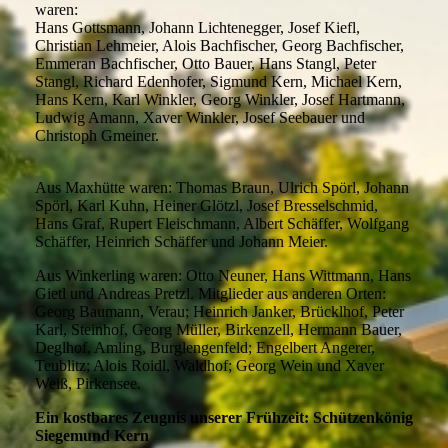
waren:
Hans Gottsmann, Johann Lichtenegger, Josef Kiefl,
Christian Lehmeier, Alois Bachfischer, Georg Bachfischer,
Emmeran Bachfischer, Otto Bauer, Hans Stangl, Peter
Stangl, Richard Edenhofer, Sigmund Kern, Michael Kern,
Hans Kern, Karl Winkler, Georg Winkler, Josef Hartmann,
Ludwig Amann, Xaver Winkler, Josef Seebauer und
Christoph Gmeiner.
Aus Maxhütte waren: Thomas Braun, Ulrich Spörl, Johann
Spörl, Karl Kuhn, Heiner Glötzl, Josef Bresselschmid,
Hans Graf, Rupert Fleischmann, Albert Schäffer, Wolfgang
Schäffer, Heinrich Schäffer und Johann Meier.
Aus Winkerling waren: Otto Neuner, Hans Wittmann, Hans
Gietl und Andreas Pretzl. Mitglieder aus anderen Orten:
Georg Baumann, Verau; Heinrich Janker, Brücklhof, Peter
Karl, Steinhof, Georg Müller, Birkenzell, Hermann Bauer,
Deglhof, Amling, Burglengenfeld; Engelbert Angerer,
Teublitz; Alois Roidl, Waldhof; Georg Wein und Xaver
Weiß, Pirkensee.
Ein kostbares Zeugnis unserer Frühzeit: Schützenkönig
Siegemund Kern