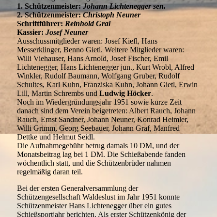
1. Schützenmeister:
Johann Lichtenegger sen.
2. Schützenmeister:
Christoph Neuner
Schriftführer:
Reinhold Gral
Kassier:
Josef Neuner
Ausschussmitglieder waren: Josef Kiefl, Hans
Messerklinger, Benno Gietl. Weitere Mitglieder waren:
Willi Viehauser, Hans Arnold, Josef Fischer, Emil
Lichtenegger, Hans Lichtenegger jun., Kurt Wrobl, Alfred
Winkler, Rudolf Baumann, Wolfgang Gruber, Rudolf
Schultes, Karl Kuhn, Franziska Kuhn, Johann Gietl, Erwin
Lill, Martin Schrembs und
Ludwig Höcker
.
Noch im Wiedergründungsjahr 1951 sowie kurze Zeit
danach sind dem Verein beigetreten: Albert Rauch, Johann
Rauch, Ernst Sandner, Johann Neuner, Konrad Heimler,
Willi Grimm, Georg Seebauer, Johann Graf, Manfred
Dettke und Helmut Seidl.
Die Aufnahmegebühr betrug damals 10 DM, und der
Monatsbeitrag lag bei 1 DM. Die Schießabende fanden
wöchentlich statt, und die Schützenbrüder nahmen
regelmäßig daran teil.
Bei der ersten Generalversammlung der
Schützengesellschaft Waldeslust im Jahr 1951 konnte
Schützenmeister Hans Lichtenegger über ein gutes
Schießsportjahr berichten. Als erster Schützenkönig der