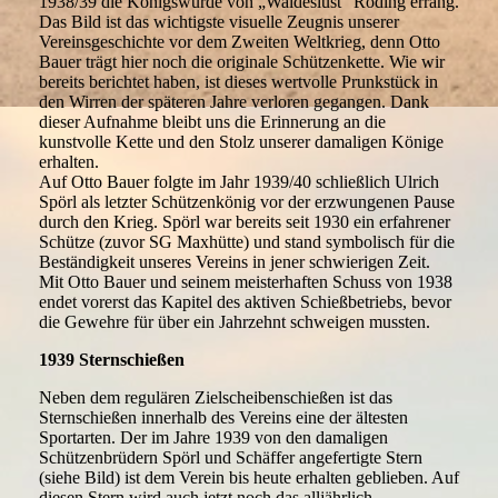
1938/39 die Königswürde von „Waldeslust“ Roding errang.
Das Bild ist das wichtigste visuelle Zeugnis unserer
Vereinsgeschichte vor dem Zweiten Weltkrieg, denn Otto
Bauer trägt hier noch die originale Schützenkette. Wie wir
bereits berichtet haben, ist dieses wertvolle Prunkstück in
den Wirren der späteren Jahre verloren gegangen. Dank
dieser Aufnahme bleibt uns die Erinnerung an die
kunstvolle Kette und den Stolz unserer damaligen Könige
erhalten.
Auf Otto Bauer folgte im Jahr 1939/40 schließlich Ulrich
Spörl als letzter Schützenkönig vor der erzwungenen Pause
durch den Krieg. Spörl war bereits seit 1930 ein erfahrener
Schütze (zuvor SG Maxhütte) und stand symbolisch für die
Beständigkeit unseres Vereins in jener schwierigen Zeit.
Mit Otto Bauer und seinem meisterhaften Schuss von 1938
endet vorerst das Kapitel des aktiven Schießbetriebs, bevor
die Gewehre für über ein Jahrzehnt schweigen mussten.
1939 Sternschießen
Neben dem regulären Zielscheibenschießen ist das
Sternschießen innerhalb des Vereins eine der ältesten
Sportarten. Der im Jahre 1939 von den damaligen
Schützenbrüdern Spörl und Schäffer angefertigte Stern
(siehe Bild) ist dem Verein bis heute erhalten geblieben. Auf
diesen Stern wird auch jetzt noch das alljährlich