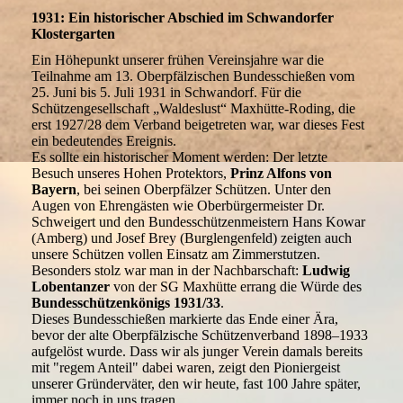
1931: Ein historischer Abschied im Schwandorfer
Klostergarten
Ein Höhepunkt unserer frühen Vereinsjahre war die
Teilnahme am 13. Oberpfälzischen Bundesschießen vom
25. Juni bis 5. Juli 1931 in Schwandorf. Für die
Schützengesellschaft „Waldeslust“ Maxhütte-Roding, die
erst 1927/28 dem Verband beigetreten war, war dieses Fest
ein bedeutendes Ereignis.
Es sollte ein historischer Moment werden: Der letzte
Besuch unseres Hohen Protektors,
Prinz Alfons von
Bayern
, bei seinen Oberpfälzer Schützen. Unter den
Augen von Ehrengästen wie Oberbürgermeister Dr.
Schweigert und den Bundesschützenmeistern Hans Kowar
(Amberg) und Josef Brey (Burglengenfeld) zeigten auch
unsere Schützen vollen Einsatz am Zimmerstutzen.
Besonders stolz war man in der Nachbarschaft:
Ludwig
Lobentanzer
von der SG Maxhütte errang die Würde des
Bundesschützenkönigs 1931/33
.
Dieses Bundesschießen markierte das Ende einer Ära,
bevor der alte Oberpfälzische Schützenverband 1898–1933
aufgelöst wurde. Dass wir als junger Verein damals bereits
mit "regem Anteil" dabei waren, zeigt den Pioniergeist
unserer Gründerväter, den wir heute, fast 100 Jahre später,
immer noch in uns tragen.