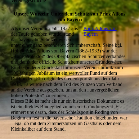
Vereinsgeschichte
Unsere Wurzeln: Unter dem Schutz von Prinz Alfons
von Bayern
Als unser Verein im Jahr 1927 aus
Prinz Alfons von
der Taufe gehoben wurde, stand
Bayern
das bayerische Schützenwesen
unter einer ganz besonderen Schirmherrschaft. Seine kgl.
Hoheit Prinz Alfons von Bayern (1862–1933) war der
„Hohe Protektor“ des Oberpfälzischen Schützenverbandes
und damit der offizielle Schutzherr unserer Gründerväter.
Ein besonderer Glücksfall für unsere Vereinschronik zum
100-jährigen Jubiläum ist ein wertvoller Fund auf dem
Dachboden: Ein originales Gedenkporträt aus dem Jahr
1933. Es wurde nach dem Tod des Prinzen vom Verband
an die Vereine ausgegeben, um an den „unvergeßlichen
hohen Protektor“ zu erinnern.
Dieses Bild ist mehr als nur ein historisches Dokument; es
ist ein direktes Bindeglied zu unserer Gründungszeit. Es
erinnert uns daran, dass der Schießsport in Roding von
Beginn an fest in die bayerische Tradition eingebunden war
– egal ob mit dem Zimmerstutzen im Gasthaus oder dem
Kleinkaliber auf dem Stand.