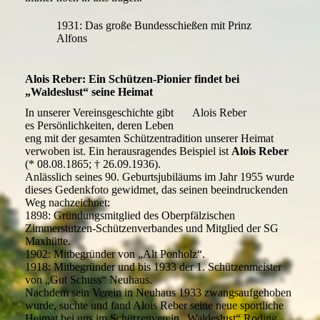
1931: Das große Bundesschießen mit Prinz
Alfons
Alois Reber: Ein Schützen-Pionier findet bei
„Waldeslust“ seine Heimat
In unserer Vereinsgeschichte gibt
Alois Reber
es Persönlichkeiten, deren Leben
eng mit der gesamten Schützentradition unserer Heimat
verwoben ist. Ein herausragendes Beispiel ist
Alois Reber
(* 08.08.1865; † 26.09.1936).
Anlässlich seines 90. Geburtsjubiläums im Jahr 1955 wurde
dieses Gedenkfoto gewidmet, das seinen beeindruckenden
Weg nachzeichnet:
1898: Gründungsmitglied des Oberpfälzischen
Zimmerstutzen-Schützenverbandes und Mitglied der SG
Maxhütte.
1902: Mitbegründer von „Alt Ponholz“.
1918: Mitbegründer und bis 1933 der 1. Schützenmeister
von „Gut Schuss“ Neuhaus.
Nachdem sein Verein in Neuhaus 1933 zwangsaufgehoben
wurde, suchte und fand Alois Reber seine neue sportliche
Heimat bei uns im Schützenverein „Waldeslust“ Roding.