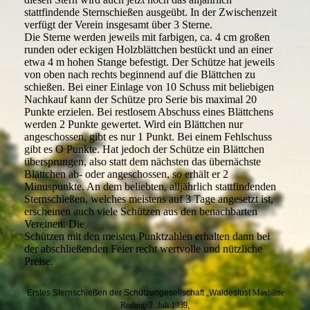
stattfindende Sternschießen ausgeübt. In der Zwischenzeit
verfügt der Verein insgesamt über 3 Sterne.
Die Sterne werden jeweils mit farbigen, ca. 4 cm großen
runden oder eckigen Holzblättchen bestückt und an einer
etwa 4 m hohen Stange befestigt. Der Schütze hat jeweils
von oben nach rechts beginnend auf die Blättchen zu
schießen. Bei einer Einlage von 10 Schuss mit beliebigen
Nachkauf kann der Schütze pro Serie bis maximal 20
Punkte erzielen. Bei restlosem Abschuss eines Blättchens
werden 2 Punkte gewertet. Wird ein Blättchen nur
angeschossen, gibt es nur 1 Punkt. Bei einem Fehlschuss
gibt es O Punkte. Hat jedoch der Schütze ein Blättchen
übersprungen, also statt dem nächsten das übernächste
Blättchen ab- oder angeschossen, so erhält er 2
Minuspunkte. An dem beliebten, alljährlich stattfindenden
Sternschießen, welches meistens auf 3 Tage angesetzt ist,
erscheinen auch viele Schützen aus den benachbarten
Vereinen. Die
Schützen mit den meisten Punktzahlen erhalten dann bei
der abschließenden Feier recht wertvolle und nützliche
Preise.
Erstes Sternschießen der Schützengesellschaft „Waldeslust
Maxhütte
Roding, 2. Juli 1939,