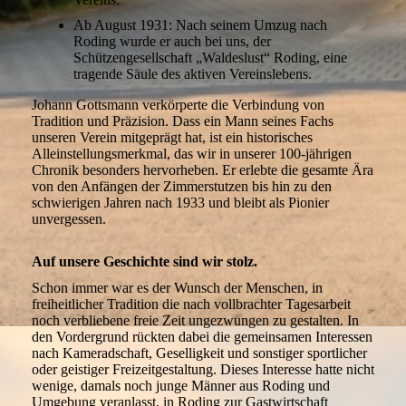
Ab August 1931: Nach seinem Umzug nach
Roding wurde er auch bei uns, der
Schützengesellschaft „Waldeslust“ Roding, eine
tragende Säule des aktiven Vereinslebens.
Johann Gottsmann verkörperte die Verbindung von
Tradition und Präzision. Dass ein Mann seines Fachs
unseren Verein mitgeprägt hat, ist ein historisches
Alleinstellungsmerkmal, das wir in unserer 100-jährigen
Chronik besonders hervorheben. Er erlebte die gesamte Ära
von den Anfängen der Zimmerstutzen bis hin zu den
schwierigen Jahren nach 1933 und bleibt als Pionier
unvergessen.
Auf unsere Geschichte sind wir stolz.
Schon immer war es der Wunsch der Menschen, in
freiheitlicher Tradition die nach vollbrachter Tagesarbeit
noch verbliebene freie Zeit ungezwungen zu gestalten. In
den Vordergrund rückten dabei die gemeinsamen Interessen
nach Kameradschaft, Geselligkeit und sonstiger sportlicher
oder geistiger Freizeitgestaltung. Dieses Interesse hatte nicht
wenige, damals noch junge Männer aus Roding und
Umgebung veranlasst, in Roding zur Gastwirtschaft