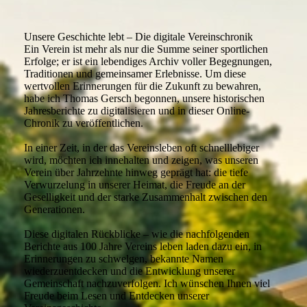
Unsere Geschichte lebt – Die digitale Vereinschronik
Ein Verein ist mehr als nur die Summe seiner sportlichen
Erfolge; er ist ein lebendiges Archiv voller Begegnungen,
Traditionen und gemeinsamer Erlebnisse. Um diese
wertvollen Erinnerungen für die Zukunft zu bewahren,
habe ich Thomas Gersch begonnen, unsere historischen
Jahresberichte zu digitalisieren und in dieser Online-
Chronik zu veröffentlichen.
In einer Zeit, in der das Vereinsleben oft schnelllebiger
wird, möchten ich innehalten und zeigen, was unseren
Verein über Jahrzehnte hinweg geprägt hat: die tiefe
Verwurzelung in unserer Heimat, die Freude an der
Geselligkeit und der starke Zusammenhalt zwischen den
Generationen.
Diese digitalen Rückblicke – wie die nachfolgenden
Berichte aus 100 Jahre Vereins leben laden dazu ein, in
Erinnerungen zu schwelgen, bekannte Namen
wiederzuentdecken und die Entwicklung unserer
Gemeinschaft nachzuverfolgen. Ich wünschen Ihnen viel
Freude beim Lesen und Entdecken unserer