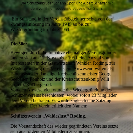
Die Schützenbrüder Johann Spörl und Albert Schäffer mit
dem von ihnen soeben fertiggestellten Stern.
Ein Stillstand in der Vereinstätigkeit herrschte von der
Zwangsauflösung im Jahre 1945 an bis zur
Wiedergründung im Jahre 1951
Die 50er
Bewogen durch die Initiative ehemaliger Vereinsgründer
fanden sich am 17. November 1951 eine Anzahl von
Interessenten in der Gastwirtschaft Winkler, Roding, zur
Wiedergründung des Vereins ein. Anwesend waren als
Ehrengäste der damalige Kreisschützenmeister Georg
Seebauer, Ponholz und der Kreisschützenkönig Willi
Grimm, Roßbergeröd.
Von den Anwesenden wurde die Wiedergründung des
Schützenvereins beschlossen, wobei sofort 23 Mitglieder
dem Verein beitraten. Es wurde zugleich eine Satzung
erarbeitet. Der Verein erhielt den Namen:
Schützenverein „Waldeslust“ Roding.
Die Vorstandschaft des wieder gegründeten Vereins setzte
sich aus folgenden Mitgliedern zusammen: