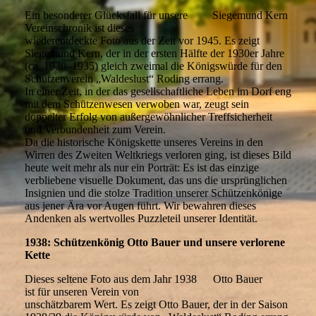
Ein besonderer Glücksfall für unsere
Siegemund Kern
Vereinschronik ist dieses
wiederentdeckte Foto aus der Zeit vor 1945. Es zeigt
Siegemund Kern, der in der ersten Hälfte der 1930er Jahre
(ca. 1930–1935) gleich zweimal die Königswürde für den
Schützenverein „Waldeslust“ Roding errang.
In einer Zeit, in der das gesellschaftliche Leben im Dorf eng
mit dem Schützenwesen verwoben war, zeugt sein
doppelter Erfolg von außergewöhnlicher Treffsicherheit
und Verbundenheit zum Verein.
Da die historische Königskette unseres Vereins in den
Wirren des Zweiten Weltkriegs verloren ging, ist dieses Bild
heute weit mehr als nur ein Porträt: Es ist das einzige
verbliebene visuelle Dokument, das uns die ursprünglichen
Insignien und die stolze Tradition unserer Schützenkönige
aus jener Ära vor Augen führt. Wir bewahren dieses
Andenken als wertvolles Puzzleteil unserer Identität.
1938: Schützenkönig Otto Bauer und unsere verlorene
Kette
Dieses seltene Foto aus dem Jahr 1938
Otto Bauer
ist für unseren Verein von
unschätzbarem Wert. Es zeigt Otto Bauer, der in der Saison