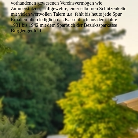
vorhandenen gewesenen Vereinsvermögen wie
Zimmerstutzen, Luftgewehre, einer silbernen Schützenkette
mit vielen wertvollen Talern u.a. fehlt bis heute jede Spur.
Erhalten blieb lediglich das Kassenbuch aus dem Jahre
1931 bis 1942 mit dem Sparbuch der Bezirkssparkasse
Burglengenfeld.