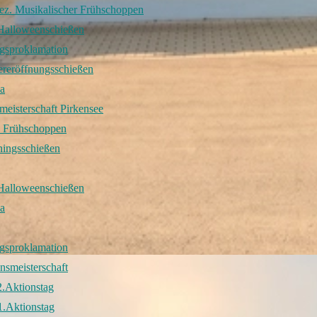
ez. Musikalischer Frühschoppen
Halloweenschießen
gsproklamation
ereröffnungsschießen
a
meisterschaft Pirkensee
 Frühschoppen
hingsschießen
Halloweenschießen
a
gsproklamation
nsmeisterschaft
2.Aktionstag
1.Aktionstag