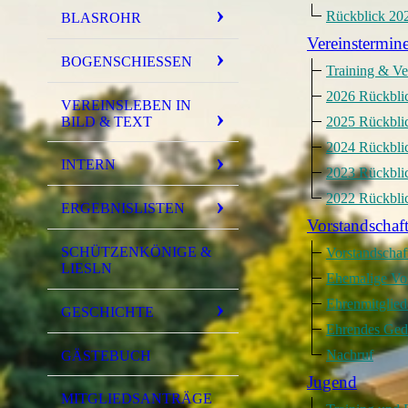
Rückblick 20
BLASROHR
Vereinstermin
BOGENSCHIESSEN
Training & Ve
2026 Rückbli
VEREINSLEBEN IN
BILD & TEXT
2025 Rückbli
2024 Rückbli
INTERN
2023 Rückbli
2022 Rückbli
ERGEBNISLISTEN
Vorstandschaft
SCHÜTZENKÖNIGE &
Vorstandschaf
LIESLN
Ehemalige Vo
Ehrenmitgliede
GESCHICHTE
Ehrendes Ge
Nachruf
GÄSTEBUCH
Jugend
MITGLIEDSANTRÄGE