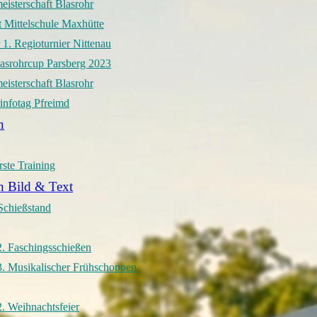
isterschaft Blasrohr
t Mittelschule Maxhütte
 1. Regioturnier Nittenau
lasrohrcup Parsberg 2023
isterschaft Blasrohr
infotag Pfreimd
n
rste Training
n Bild & Text
Schießstand
. Faschingsschießen
. Musikalischer Frühschoppen
. Weihnachtsfeier