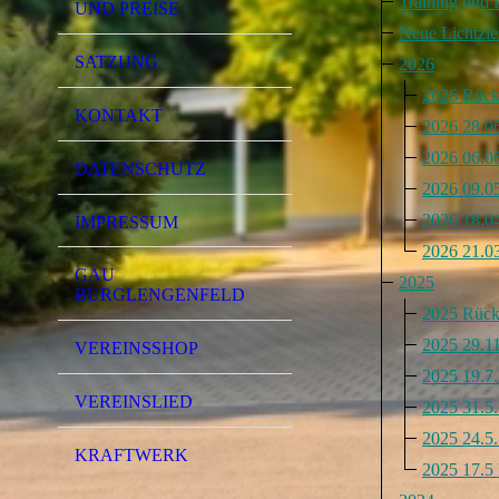
Training und 
UND PREISE
Neue Lichtzie
SATZUNG
2026
2026 Rück
KONTAKT
2026 28.06
2026 06.0
DATENSCHUTZ
2026 09.05
2026 18.04
IMPRESSUM
2026 21.03
GAU
2025
BURGLENGENFELD
2025 Rück
2025 29.11
VEREINSSHOP
2025 19.7
VEREINSLIED
2025 31.5.
2025 24.5
KRAFTWERK
2025 17.5 