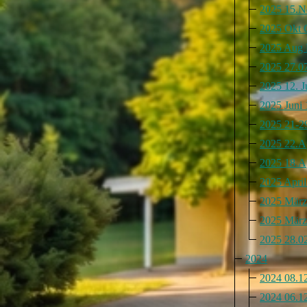
2025 15.N
2025 Okt 
2025 Aug 
2025 27.0
2025 12. Ju
2025 Juni 
2025 21-29
2025 22.Ap
2025 18.Ap
2025 Apri
2025 März
2025 März
2025 28.02
2024
2024 08.12
2024 06.1