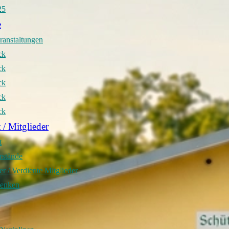
25
e
ranstaltungen
ck
ck
ck
ck
ck
 / Mitglieder
t
rstände
r / Verdiente Mitglieder
denken