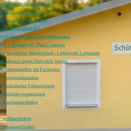
ov Wintereröffnungsschießen
Gaukönigsproklamation
Kirwa Waldeslust Roding
7 Schwarzer Berg 60J
l 60-jähriges Silberdistel Pottenstetten
175 J. Jubiläum SG Plattl Leonberg
.6. Bayerische Meisterschaft - Luftgewehr Luftpistole
r. Mensch ärgere Dich nicht Turnier
r. Osterschießen mit Fischessen
l Königsproklamation
 Musikalischer Frühschoppen
 Mitgliederversammlung
. Faschingsschießen
 Weihnachtsfeier
2 Nikolausschießen