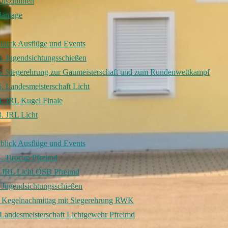
Disziplinen
lanlage
blick Ausflüge und Events
. Jugendsichtungsschießen
6. Siegerehrung zur Gaumeisterschaft und zum Rundenwettkampf
. Landesmeisterschaft Licht
. JRL Kugel Finale
. JRL Licht
blick Ausflüge und Events
. Tirocup Pfreimd
. JRL Licht OSB Pfreimd
 Jugendsichtungsschießen
. Kegelnachmittag mit Siegerehrung RWK
Landesmeisterschaft Lichtgewehr Pfreimd