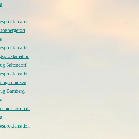
a
gsproklamation
 Roßbergeröd
a
gsproklamation
gsproklamation
ug Saltendorf
gsproklamation
hingsschießen
lug Bamberg
a
nsmeisterschaft
a
gsproklamation
au