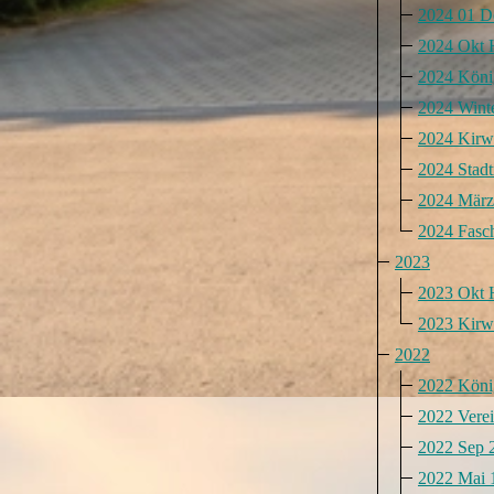
2024 01 D
2024 Okt 
2024 Köni
2024 Wint
2024 Kirw
2024 Stadt
2024 März
2024 Fasc
2023
2023 Okt 
2023 Kirw
2022
2022 Köni
2022 Verei
2022 Sep 
2022 Mai 