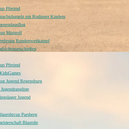
cup Pfreimd
achtsbasteln mit Rodinger Kindern
enendausflug
lug Minigolf
erehrung Rundenwettkampf
ndsichtungsschießen
cup Pfreimd
 KidsGames
lug Jugend Regensburg
Jugendrangliste
ingslager Jugend
Blasrohrcup Parsberg
isterschaft Blasrohr