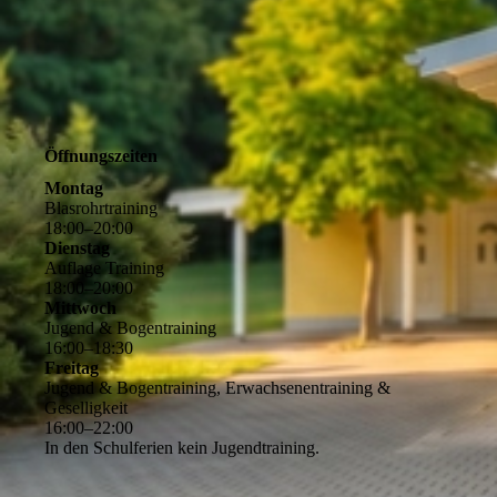
Öffnungszeiten
Montag
Blasrohrtraining
18
:
00
–
20
:
00
Dienstag
Auflage Training
18
:
00
–
20
:
00
Mittwoch
Jugend & Bogentraining
16
:
00
–
18
:
30
Freitag
Jugend & Bogentraining, Erwachsenentraining &
Geselligkeit
16
:
00
–
22
:
00
In den Schulferien kein Jugendtraining.