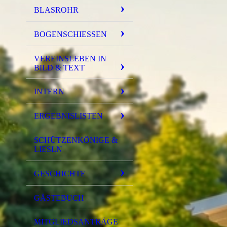
BLASROHR
BOGENSCHIESSEN
VEREINSLEBEN IN
BILD & TEXT
INTERN
ERGEBNISLISTEN
SCHÜTZENKÖNIGE &
LIESLN
GESCHICHTE
GÄSTEBUCH
MITGLIEDSANTRÄGE