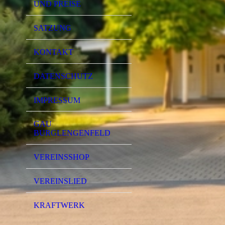
UND PREISE
SATZUNG
KONTAKT
DATENSCHUTZ
IMPRESSUM
GAU
BURGLENGENFELD
VEREINSSHOP
VEREINSLIED
KRAFTWERK