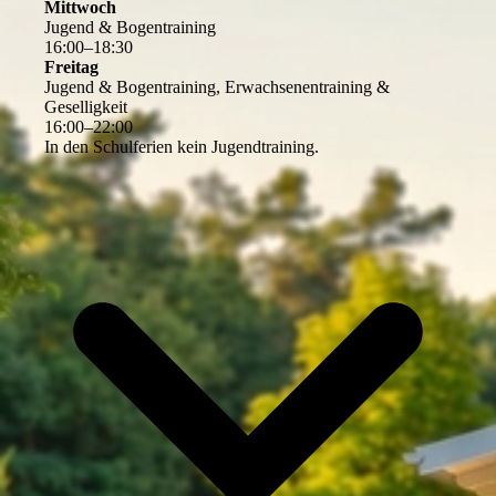
Mittwoch
Jugend & Bogentraining
16
:
00
–
18
:
30
Freitag
Jugend & Bogentraining, Erwachsenentraining &
Geselligkeit
16
:
00
–
22
:
00
In den Schulferien kein Jugendtraining.