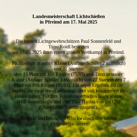
Landesmeisterschaft Lichtschießen
in Pfreimd am 17. Mai 2025
Die beiden Lichtgewehrschützen Paul Sonnenfeld und
Timo Roidl bestritten
am 17.05.2025 ihren ersten großen Wettkampf in Pfreimd.
Paul belegte in seiner Klasse (Auflage Schüler 2 männlich)
von 31 Startern
den 13 Platz mit 160 Ringen (75/85) und Timo in seiner
Klasse (Auflage Schüler 3 männlich) von 27 Startern den 7
Platz mit 168 Ringen (85/83). Ein super Ergebnis für die
beiden, die zwar etwas aufgeregt, aber voll konzentriert ihr
Bestes gaben. Für ihre Teilnahme erhielten beide je eine
OSB-Sonnenbrille und eine Tüte Haribo von der OSJ
(Oberpfälzer Schützenjugend).
Respekt und herzlichen Glückwunsch den beiden
Lichtgewehrschützen!